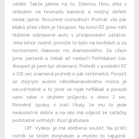
věděli. Takže jdeme na to. Zelenou Horu Jirka s
ohledem na hromadu kamenů a možný defekt
nedal úplně. Rozumné rozhodnutí. Prohrát vše pár
kiláků před cílem je hloupost. Na konci RZ jsme měli
hlášené odstavené auto v předposlední zatáčce.
Jirka lehce zvolnil, protože to bylo na kostkách a za
horizontem. Nakonec nic dramatického. Za cílem
jsme zastavili a čekali až naskočí Pohlídalovi čas.
Alespoň já jsem byl zklamaný. Prohrát v poslední RZ
o 0,8 sec znamená prohrát o pár centimetrů. Porazit
se stejným autem několikanásobného mistra je
neuvěřitelné a to jsme se nijak neflákali a porazili
sami sebe v druhém průjezdu o skoro 2 sec.
Nicméně zprávy z trati říkaly, že mu to jede
neskutečně dobře a na oko má odjezd ze zatáčky
podstatně svižnější. Kluci gratulace.
Uff. Vyškov je má oblíbená soutěž. Na příští
ročník se těším dvojnásob a myslím to tajuplně.