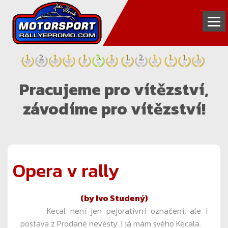
INZERCE
Pracujeme pro vítězství,
FOTOGALERIE
závodíme pro vítězství!
VIDEOGALERIE
PARTNEŘI
TÝM
Opera v rally
KONTAKT
(by Ivo Studený)
Kecal není jen pejorativní označení, ale i
postava z Prodané nevěsty. I já mám svého Kecala.