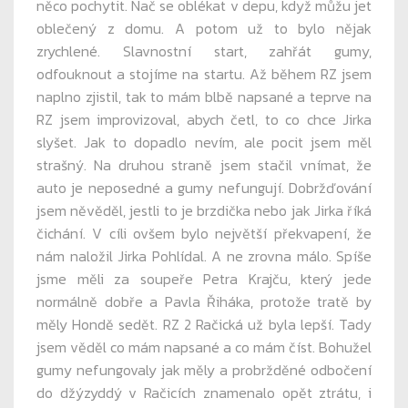
něco pochytit. Nač se oblékat v depu, když můžu jet
oblečený z domu. A potom už to bylo nějak
zrychlené. Slavnostní start, zahřát gumy,
odfouknout a stojíme na startu. Až během RZ jsem
naplno zjistil, tak to mám blbě napsané a teprve na
RZ jsem improvizoval, abych četl, to co chce Jirka
slyšet. Jak to dopadlo nevím, ale pocit jsem měl
strašný. Na druhou straně jsem stačil vnímat, že
auto je neposedné a gumy nefungují. Dobržďování
jsem něvěděl, jestli to je brzdička nebo jak Jirka říká
čichání. V cíli ovšem bylo největší překvapení, že
nám naložil Jirka Pohlídal. A ne zrovna málo. Spíše
jsme měli za soupeře Petra Krajču, který jede
normálně dobře a Pavla Řiháka, protože tratě by
měly Hondě sedět. RZ 2 Račická už byla lepší. Tady
jsem věděl co mám napsané a co mám číst. Bohužel
gumy nefungovaly jak měly a probržděné odbočení
do džýzyddý v Račicích znamenalo opět ztrátu, i