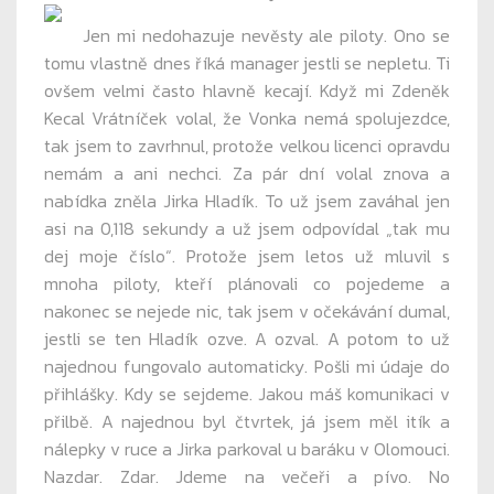
Jen mi nedohazuje nevěsty ale piloty. Ono se
tomu vlastně dnes říká manager jestli se nepletu. Ti
ovšem velmi často hlavně kecají. Když mi Zdeněk
Kecal Vrátníček volal, že Vonka nemá spolujezdce,
tak jsem to zavrhnul, protože velkou licenci opravdu
nemám a ani nechci. Za pár dní volal znova a
nabídka zněla Jirka Hladík. To už jsem zaváhal jen
asi na 0,118 sekundy a už jsem odpovídal „tak mu
dej moje číslo“. Protože jsem letos už mluvil s
mnoha piloty, kteří plánovali co pojedeme a
nakonec se nejede nic, tak jsem v očekávání dumal,
jestli se ten Hladík ozve. A ozval. A potom to už
najednou fungovalo automaticky. Pošli mi údaje do
přihlášky. Kdy se sejdeme. Jakou máš komunikaci v
přilbě. A najednou byl čtvrtek, já jsem měl itík a
nálepky v ruce a Jirka parkoval u baráku v Olomouci.
Nazdar. Zdar. Jdeme na večeři a pívo. No