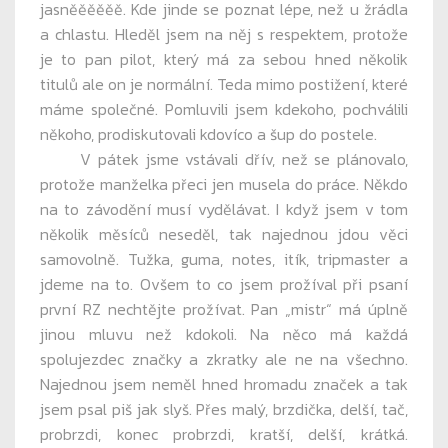
jasněěěěěě. Kde jinde se poznat lépe, než u žrádla
a chlastu. Hleděl jsem na něj s respektem, protože
je to pan pilot, který má za sebou hned několik
titulů ale on je normální. Teda mimo postižení, které
máme společné. Pomluvili jsem kdekoho, pochválili
někoho, prodiskutovali kdovíco a šup do postele.
V pátek jsme vstávali dřív, než se plánovalo,
protože manželka přeci jen musela do práce. Někdo
na to závodění musí vydělávat. I když jsem v tom
několik měsíců neseděl, tak najednou jdou věci
samovolně. Tužka, guma, notes, itík, tripmaster a
jdeme na to. Ovšem to co jsem prožíval při psaní
první RZ nechtějte prožívat. Pan „mistr“ má úplně
jinou mluvu než kdokoli. Na něco má každá
spolujezdec značky a zkratky ale ne na všechno.
Najednou jsem neměl hned hromadu značek a tak
jsem psal piš jak slyš. Přes malý, brzdička, delší, tač,
probrzdi, konec probrzdi, kratší, delší, krátká.