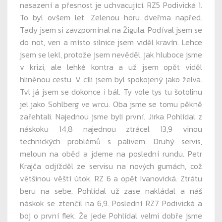
nasazení a přesnost je uchvacující. RZ5 Podivická 1.
To byl ovšem let. Zelenou horu dveřma napřed.
Tady jsem si zavzpomínal na Žigula. Podíval jsem se
do not, ven a místo silnice jsem viděl kravín. Lehce
jsem se lekl, protože jsem nevěděl, jak hluboce jsme
v krizi, ale lehké kontra a už jsem opět viděl
hliněnou cestu. V cíli jsem byl spokojený jako želva.
Tvl já jsem se dokonce i bál. Ty vole tys tu šotolinu
jel jako Sohlberg ve wrcu. Oba jsme se tomu pěkně
zařehtali. Najednou jsme byli první. Jirka Pohlídal z
náskoku 14,8 najednou ztrácel 13,9 vinou
technických problémů s palivem. Druhý servis,
meloun na oběd a jdeme na poslední rundu. Petr
Krajča odjížděl ze servisu na nových gumách, což
většinou věští útok. RZ 6 a opět Ivanovická. Ztrátu
beru na sebe. Pohlídal už zase nakládal a náš
náskok se ztenčil na 6,9. Poslední RZ7 Podivická a
boj o první flek. Že jede Pohlídal velmi dobře jsme