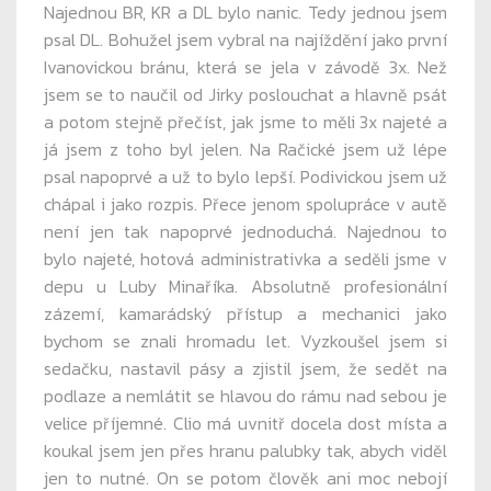
Najednou BR, KR a DL bylo nanic. Tedy jednou jsem
psal DL. Bohužel jsem vybral na najíždění jako první
Ivanovickou bránu, která se jela v závodě 3x. Než
jsem se to naučil od Jirky poslouchat a hlavně psát
a potom stejně přečíst, jak jsme to měli 3x najeté a
já jsem z toho byl jelen. Na Račické jsem už lépe
psal napoprvé a už to bylo lepší. Podivickou jsem už
chápal i jako rozpis. Přece jenom spolupráce v autě
není jen tak napoprvé jednoduchá. Najednou to
bylo najeté, hotová administrativka a seděli jsme v
depu u Luby Minaříka. Absolutně profesionální
zázemí, kamarádský přístup a mechanici jako
bychom se znali hromadu let. Vyzkoušel jsem si
sedačku, nastavil pásy a zjistil jsem, že sedět na
podlaze a nemlátit se hlavou do rámu nad sebou je
velice příjemné. Clio má uvnitř docela dost místa a
koukal jsem jen přes hranu palubky tak, abych viděl
jen to nutné. On se potom člověk ani moc nebojí