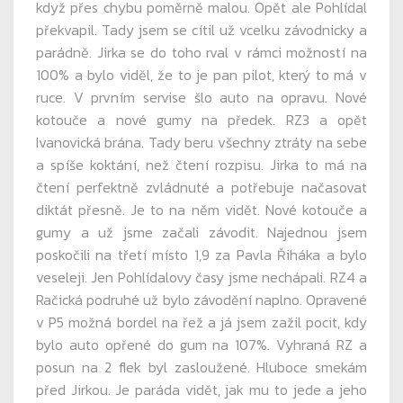
když přes chybu poměrně malou. Opět ale Pohlídal
překvapil. Tady jsem se cítil už vcelku závodnicky a
parádně. Jirka se do toho rval v rámci možností na
100% a bylo viděl, že to je pan pilot, který to má v
ruce. V prvním servise šlo auto na opravu. Nové
kotouče a nové gumy na předek. RZ3 a opět
Ivanovická brána. Tady beru všechny ztráty na sebe
a spíše koktání, než čtení rozpisu. Jirka to má na
čtení perfektně zvládnuté a potřebuje načasovat
diktát přesně. Je to na něm vidět. Nové kotouče a
gumy a už jsme začali závodit. Najednou jsem
poskočili na třetí místo 1,9 za Pavla Řiháka a bylo
veseleji. Jen Pohlídalovy časy jsme nechápali. RZ4 a
Račická podruhé už bylo závodění naplno. Opravené
v P5 možná bordel na řež a já jsem zažil pocit, kdy
bylo auto opřené do gum na 107%. Vyhraná RZ a
posun na 2 flek byl zasloužené. Hluboce smekám
před Jirkou. Je paráda vidět, jak mu to jede a jeho