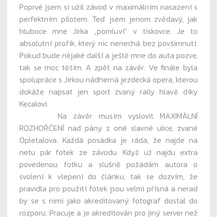
Poprvé jsem si užil závod v maximálním nasazení s
perfektním pilotem. Teď jsem jenom zvědavý, jak
hluboce mne Jirka „pomluví“ v tiskovce. Je to
absolutní profík, který nic nenechá bez povšimnutí.
Pokud bude nějaké další a ještě mne do auta pozve,
tak se moc těším. A zpět na závěr. Ve finále byla
spolupráce s Jirkou nádherná jezdecká opera, kterou
dokáže napsat jen sport zvaný rally hlavě díky
Kecalovi.
Na závěr musím vyslovit MAXIMÁLNÍ
ROZHOŘČENÍ nad pány z oné slavné ulice, zvané
Opletalova. Každá posádka je ráda, že najde na
netu pár fotek ze závodu. Když už najdu extra
povedenou fotku a slušně požádám autora o
svolení k vlepení do článku, tak se dozvím, že
pravidla pro použití fotek jsou velmi přísná a nerad
by se s nimi jako akreditovaný fotograf dostal do
rozporu. Pracuje a je akreditován pro jiný server než