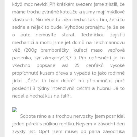
když moc nevidí. Při krátkém svezení jsme zjistili, že
máme trochu zvlněné kotouče a gumy mají mýdlové
vlastnosti. Nicméně to Jirka nechal tak s tím, že si to
sedne a nějak to bude. Výhodou pronájmu je, že se
o auto nemusíte starat. Technickou zajistili
mechanici a mohli jsme jet domů na Teichmannovu
věž (200g bramboráčky, kuřecí maso, vepřová
panenka, sýr alergeny:1,3,7 ). Pro upřesnění je to
všechno popsané asi 25 cenťáků vysoké
propíchnuté kusem dřeva a vypadá to jako rodinné
jídlo. „Čéče to bylo dobré“ mi připomnělo, proč
poslední 3 týdny intenzivně cvičím a hubnu. Já to
nedal a nechal kus na talíři.
Sobota ráno a s trochou nervozity jsem posnídal
jeden párek s půlkou rohlíku. Nejsem v závodní den
zvyklý jíst. Opět jsem musel od pana závodníka