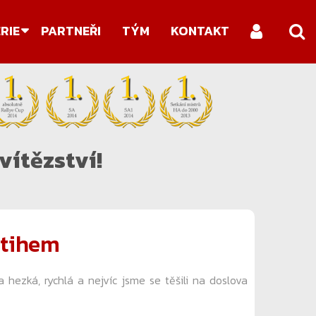
Search
RIE
PARTNEŘI
TÝM
KONTAKT
...
vítězství!
stihem
hezká, rychlá a nejvíc jsme se těšili na doslova