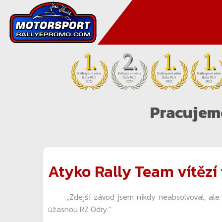
Pracujeme
Atyko Rally Team vítězí 
„Zdejší závod jsem nikdy neabsolvoval, ale pro 
úžasnou RZ Odry."