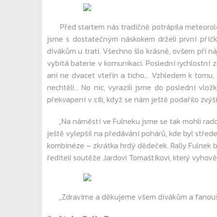
Před startem nás tradičně potrápila meteorolog
jsme s dostatečným náskokem drželi první příčku
divákům u trati. Všechno šlo krásně, ovšem při ná
vybitá baterie v komunikaci. Poslední rychlostn
ani ne dvacet vteřin a ticho… Vzhledem k tomu, 
nechtěli… No nic, vyrazili jsme do poslední vlož
překvapení v cíli, když se nám ještě podařilo zvýši
„Na náměstí ve Fulneku jsme se tak mohli radovat 
ještě vylepšil na předávání pohárů, kde byl stře
kombinéze – zkrátka hrdý dědeček. Rally Fulnek 
řediteli soutěže Jardovi Tomaštíkovi, který vyhově
„Zdravíme a děkujeme všem divákům a fanouškům,