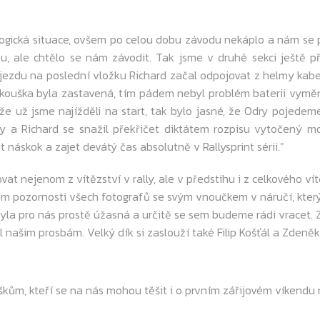
ická situace, ovšem po celou dobu závodu nekáplo a nám se 
, ale chtělo se nám závodit. Tak jsme v druhé sekci ještě p
jezdu na poslední vložku Richard začal odpojovat z helmy kabel
í zkouška byla zastavená, tím pádem nebyl problém baterii vym
že už jsme najížděli na start, tak bylo jasné, že Odry pojedem
ky a Richard se snažil překřičet diktátem rozpisu vytočený mot
t náskok a zajet devátý čas absolutně v Rallysprint sérii."
nejenom z vítězství v rally, ale v předstihu i z celkového vítě
dem pozornosti všech fotografů se svým vnoučkem v náručí, kter
byla pro nás prostě úžasná a určitě se sem budeme rádi vrace
l našim prosbám. Velký dík si zaslouží také Filip Košťál a Zdeněk
 kteří se na nás mohou těšit i o prvním zářijovém víkendu n