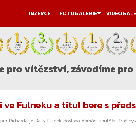
INZERCE
FOTOGALERIE
VIDEOGALE
 pro vítězství, závodíme pro 
i ve Fulneku a titul bere s před
Richarda je Rally Fulnek doslova domácí soutěží. Trať byla 