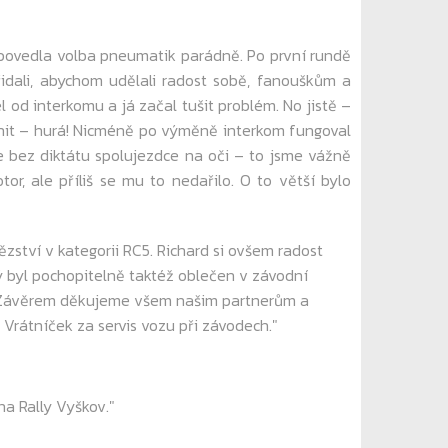
povedla volba pneumatik parádně. Po první rundě
řidali, abychom udělali radost sobě, fanouškům a
 od interkomu a já začal tušit problém. No jistě –
ěnit – hurá! Nicméně po výměně interkom fungoval
e bez diktátu spolujezdce na oči – to jsme vážně
or, ale příliš se mu to nedařilo. O to větší bylo
zství v kategorii RC5. Richard si ovšem radost
ý byl pochopitelně taktéž oblečen v závodní
t. Závěrem děkujeme všem našim partnerům a
 Vrátníček za servis vozu při závodech."
a Rally Vyškov."