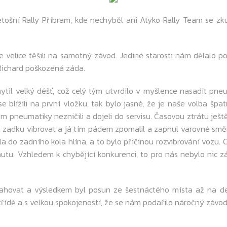
šní Rally Příbram, kde nechyběl ani Atyko Rally Team se zku
lice těšili na samotný závod. Jediné starosti nám dělalo po
Richard poškozená záda.
il velký déšť, což celý tým utvrdilo v myšlence nasadit pne
blížili na první vložku, tak bylo jasné, že je naše volba špa
 pneumatiky nezničili a dojeli do servisu. Časovou ztrátu ještě
 zadku vibrovat a já tím pádem zpomalil a zapnul varovné směro
ala do zadního kola hlína, a to bylo příčinou rozvibrování vozu
utu. Vzhledem k chybějící konkurenci, to pro nás nebylo nic zá
vat a výsledkem byl posun ze šestnáctého místa až na devát
třídě a s velkou spokojeností, že se nám podařilo náročný závod