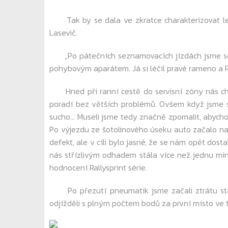
Tak by se dala ve zkratce charakterizovat leto
Lasevič.
„Po pátečních seznamovacích jízdách jsme se ve
pohybovým aparátem. Já si léčil pravé rameno a 
Hned při ranní cestě do servisní zóny nás chyt
poradí bez větších problémů. Ovšem když jsme se 
sucho… Museli jsme tedy značně zpomalit, abychom
Po výjezdu ze šotolinového úseku auto začalo na
defekt, ale v cíli bylo jasné, že se nám opět dost
nás střízlivým odhadem stála více než jednu min
hodnocení Rallysprint série.
Po přezutí pneumatik jsme začali ztrátu staho
odjížděli s plným počtem bodů za první místo ve 