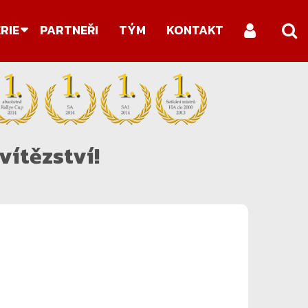
Search
RIE
PARTNEŘI
TÝM
KONTAKT
...
vítězství!