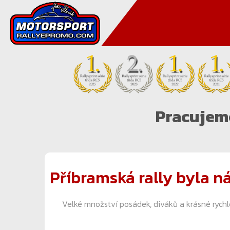
Pracujeme
Příbramská rally byla n
Velké množství posádek, diváků a krásné rychlo