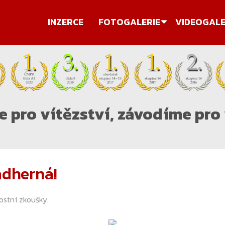
INZERCE
FOTOGALERIE
VIDEOGALE
 pro vítězství, závodíme pro 
ádherná!
stní zkoušky.