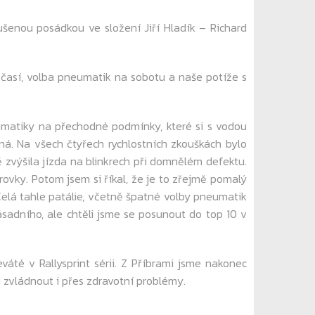
šenou posádkou ve složení Jiří Hladík – Richard
časí, volba pneumatik na sobotu a naše potíže s
umatiky na přechodné podmínky, které si s vodou
tná. Na všech čtyřech rychlostních zkouškách bylo
 zvýšila jízda na blinkrech při domnělém defektu.
vky. Potom jsem si říkal, že je to zřejmě pomalý
. Celá tahle patálie, včetně špatné volby pneumatik
sadního, ale chtěli jsme se posunout do top 10 v
é v Rallysprint sérii. Z Příbrami jsme nakonec
 zvládnout i přes zdravotní problémy.